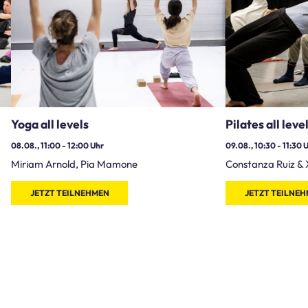
Yoga all levels
Pilates all leve
08.08., 11:00
-
12:00
Uhr
09.08., 10:30
-
11:30
U
Miriam Arnold, Pia Mamone
Constanza Ruiz & 
JETZT TEILNEHMEN
JETZT TEILNE