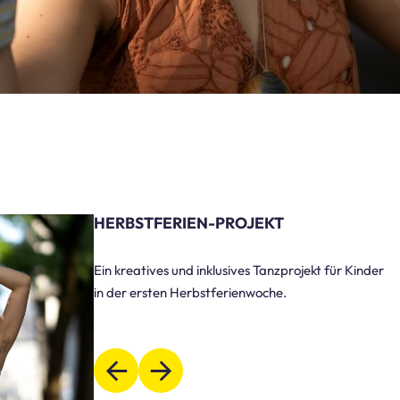
SOMMERSTUNDENPLAN 2026
Der Sommerstundenplan für Erwachsene gilt vom
01.07. bis zum 31.08. In den Sommerferien
(20.07.–1.09.) pausieren die Kids- und Tee...