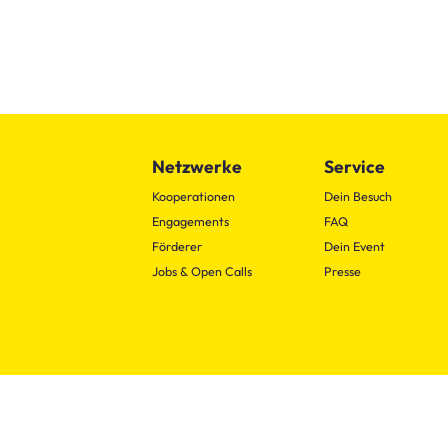
Netzwerke
Service
Kooperationen
Dein Besuch
Engagements
FAQ
Förderer
Dein Event
Jobs & Open Calls
Presse
TanzFaktur
+49 221 - 222 00 583
info@