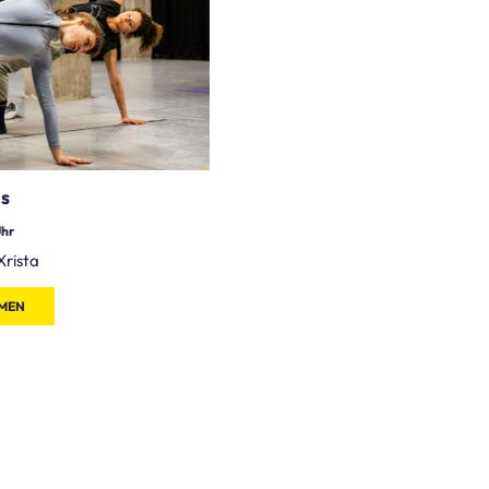
ls
hr
Xrista
HMEN